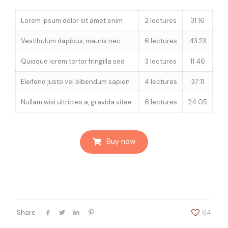
Lorem ipsum dolor sit amet enim
2 lectures
31:16
Vestibulum dapibus, mauris nec
6 lectures
43:23
Quisque lorem tortor fringilla sed
3 lectures
11:46
Eleifend justo vel bibendum sapien
4 lectures
37:11
Nullam wisi ultricies a, gravida vitae
6 lectures
24:05
Buy now
Share
64