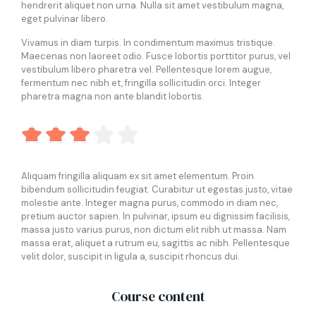
hendrerit aliquet non urna. Nulla sit amet vestibulum magna,
eget pulvinar libero.
Vivamus in diam turpis. In condimentum maximus tristique.
Maecenas non laoreet odio. Fusce lobortis porttitor purus, vel
vestibulum libero pharetra vel. Pellentesque lorem augue,
fermentum nec nibh et, fringilla sollicitudin orci. Integer
pharetra magna non ante blandit lobortis.





Aliquam fringilla aliquam ex sit amet elementum. Proin
bibendum sollicitudin feugiat. Curabitur ut egestas justo, vitae
molestie ante. Integer magna purus, commodo in diam nec,
pretium auctor sapien. In pulvinar, ipsum eu dignissim facilisis,
massa justo varius purus, non dictum elit nibh ut massa. Nam
massa erat, aliquet a rutrum eu, sagittis ac nibh. Pellentesque
velit dolor, suscipit in ligula a, suscipit rhoncus dui.
Course content